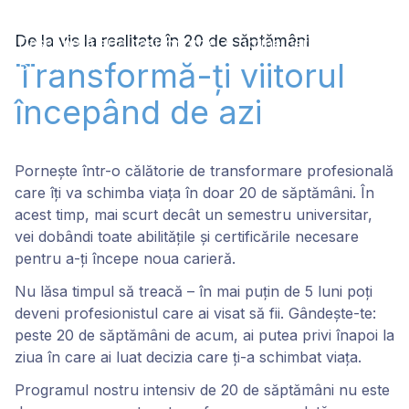
NIVEL 3
De la vis la realitate în 20 de săptămâni
Descoperă arta gastronomiei și obține certificarea de
Transformă-ți viitorul
Bucătar nivel 3
începând de azi
Pornește într-o călătorie de transformare profesională
care îți va schimba viața în doar 20 de săptămâni. În
acest timp, mai scurt decât un semestru universitar,
vei dobândi toate abilitățile și certificările necesare
pentru a-ți începe noua carieră.
Nu lăsa timpul să treacă – în mai puțin de 5 luni poți
deveni profesionistul care ai visat să fii. Gândește-te:
peste 20 de săptămâni de acum, ai putea privi înapoi la
ziua în care ai luat decizia care ți-a schimbat viața.
Programul nostru intensiv de 20 de săptămâni nu este