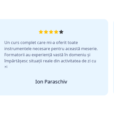
rs complet care mi-a oferit toate
De
umentele necesare pentru această meserie.
pl
torii au experiență vastă în domeniu și
în
tășesc situații reale din activitatea de zi cu
cu
Ion Paraschiv